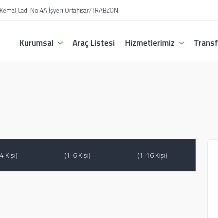
 Kemal Cad. No:4A İşyeri Ortahisar/TRABZON
Kurumsal
Araç Listesi
Hizmetlerimiz
Transf
4 Kişi)
(1-6 Kişi)
(1-16 Kişi)