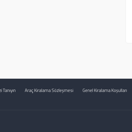
zi Tanıyın
Araç Kiralama Sözleşmesi
Genel Kiralama Koşulları