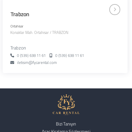
Trabzon
Ortahisar
Konaklar Mah. Ortahisar / TRABZON
Trabzon
0 (539) 638 11 61
0 (539) 638 11 61
iletisim@fycarental.com
Bizi Tanıyın
Araç Kiralama Sözleşmesi