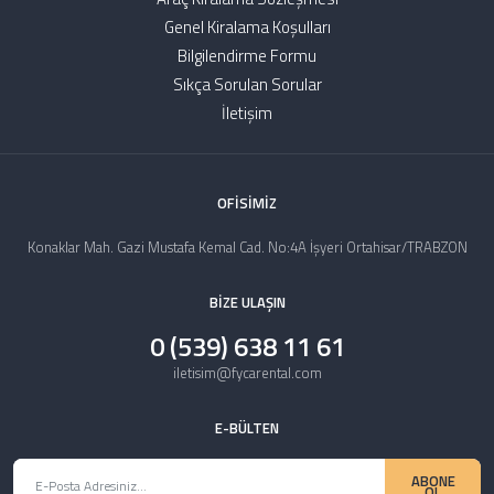
Genel Kiralama Koşulları
Bilgilendirme Formu
Sıkça Sorulan Sorular
İletişim
OFİSİMİZ
Konaklar Mah. Gazi Mustafa Kemal Cad. No:4A İşyeri Ortahisar/TRABZON
BİZE ULAŞIN
0 (539) 638 11 61
iletisim@fycarental.com
E-BÜLTEN
ABONE
OL